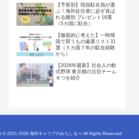
【予算別】現役駐在員が選
ぶ！海外赴任者に必ず喜ば
れる餞別 プレゼント16選
（5カ国に駐在）
【徹底的に考えた】一時帰
国で買うもの厳選リスト31
選（５カ国７年の駐在経験
から）
【2026年最新】社会人の軟
式野球 東京都の注目チーム
８つを紹介
ght © 2021-2026 海外キャリアのみちしるべ All Rights Reserved.