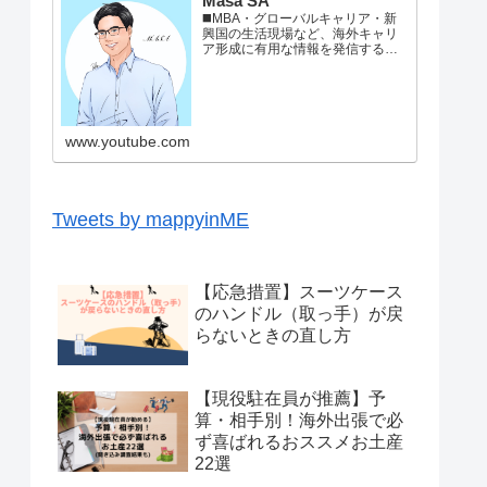
Masa SA
◼️MBA・グローバルキャリア・新
興国の生活現場など、海外キャリ
ア形成に有用な情報を発信すると
ともに、新興国ならではの動画を
配信しています。最新情報はこち
らから！ブログ: Twitter: ◼️ プロフ
ィールパリ生まれ東京育ちの36
歳。■新卒で大手家電メーカーで事
www.youtube.com
業企画→自動車メ...
Tweets by mappyinME
【応急措置】スーツケース
のハンドル（取っ手）が戻
らないときの直し方
【現役駐在員が推薦】予
算・相手別！海外出張で必
ず喜ばれるおススメお土産
22選