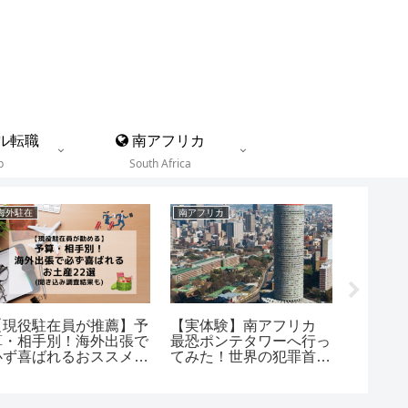
ル転職
南アフリカ
b
South Africa
海外駐在
南アフリカ
海外渡航の
【現役駐在員が推薦】予
【実体験】南アフリカ
【海外駐
算・相手別！海外出張で
最恐ポンテタワーへ行っ
備】持
必ず喜ばれるおススメお
てみた！世界の犯罪首都
リスト4
土産22選
ヨハネスブルグ レポー
在員が
ト