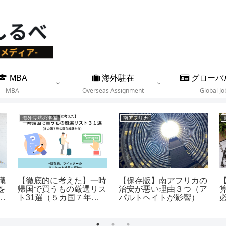
MBA
海外駐在
グローバ
MBA
Overseas Assignment
Global Jo
海外渡航の準備
南アフリカ
職
【徹底的に考えた】一時
【保存版】南アフリカの
を
帰国で買うもの厳選リス
治安が悪い理由３つ（ア
メ
ト31選（５カ国７年の
パルトヘイトが影響）
駐在経験から）