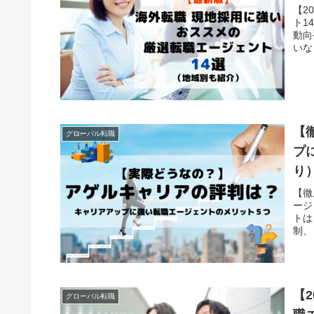
【2
ト1
動向
いな
ェン
う。
【
グローバル転職
プ
り
【徹
ージ
トは
制、
５）
【
グローバル転職