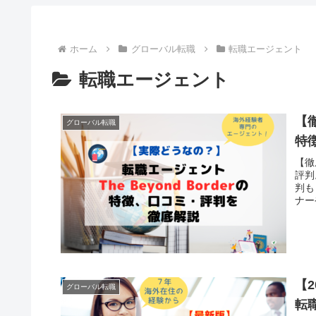
ホーム
グローバル転職
転職エージェント
転職エージェント
【徹
グローバル転職
特
【徹
評判
判も
ナー
にな
【
グローバル転職
転