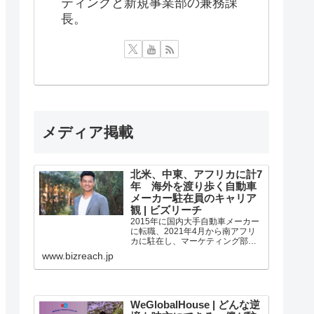
ティングと新規事業部の兼務課
長。
メディア掲載
北米、中東、アフリカに計7
年 海外を渡り歩く自動車
メーカー駐在員のキャリア
観 | ビズリーチ
2015年に国内大手自動車メーカー
に転職、2021年4月から南アフリ
カに駐在し、マーケティング部署
でマネージャーを務める本間正史
www.bizreach.jp
さん。3～4人の部下をマネジメン
トしながら、南アフリカのマーケ
ティングを担当しています。それ
以前には、エジプト、サウジアラ
ビア、アラブ首長国連邦、北米で...
WeGlobalHouse | どんな逆