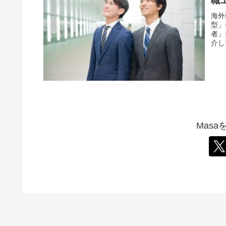
職
海外
型」
者」
介し
と南
Mas