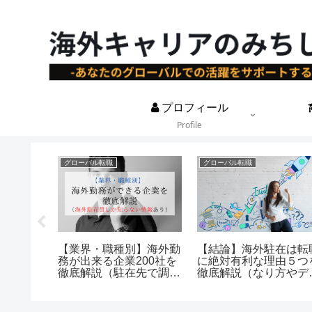
プロフィール
Profile
グローバル転職
グローバル転職
リート
【業界・職種別】海外勤
【結論】海外駐在は転
性が高い
務が出来る企業200社を
に絶対有利な理由５つ
7年以上
徹底解説（駐在先で調査
徹底解説（なり方やデ
)
した企業も掲載）
リットも）