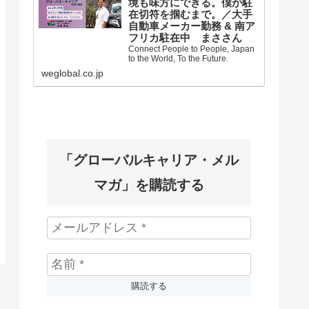
境も味方にできる。僕が駐
在切符を掴むまで。／大手
自動車メーカー勤務 & 南ア
フリカ駐在中 まささん
Connect People to People, Japan
to the World, To the Future.
weglobal.co.jp
「グローバルキャリア・メル
マガ」を購読する