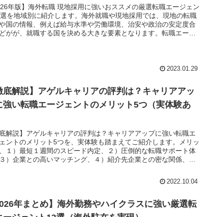
026年版】海外転職 現地採用に強いおススメの厳選転職エージェン
4選を地域別に紹介します。海外就職や現地採用では、現地の転職
や国の情報、例えば給与水準や労働環境、治安や政治の安定度合
どがが、就職する国を決める大きな要素となります。転職エージ
トに登録し、最新情報を常に得られる体制を築いておきましょ
2023.01.29
徹底解説】アゲルキャリアの評判は？キャリアアッ
に強い転職エージェントのメリット5つ（実体験あ
）
底解説】アゲルキャリアの評判は？キャリアアップに強い転職エ
ェントのメリット5つを、実体験も踏まえてご紹介します。メリッ
、１）最短１週間のスピード内定、２）圧倒的な転職サポート体
３）企業との高いマッチング、４）紹介先企業との密な関係、
LINEから簡単に相談が出来る、この５つです。
2022.10.04
2026年まとめ】海外勤務やハイクラスに強い厳選転