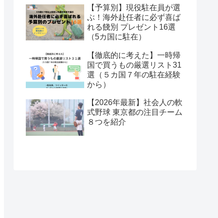
【予算別】現役駐在員が選
ぶ！海外赴任者に必ず喜ば
れる餞別 プレゼント16選
（5カ国に駐在）
【徹底的に考えた】一時帰
国で買うもの厳選リスト31
選（５カ国７年の駐在経験
から）
【2026年最新】社会人の軟
式野球 東京都の注目チーム
８つを紹介