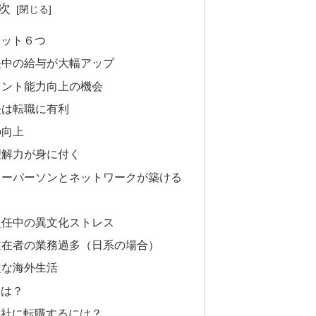
次
リット６つ
任中の給与が大幅アップ
メント能力向上の機会
任は転職に有利
の向上
理解力が身に付く
キーパーソンとネットワークが築ける
赴任中の異文化ストレス
駐在者の業務過多（日系の場合）
定な海外生活
には？
会社に転職するには？