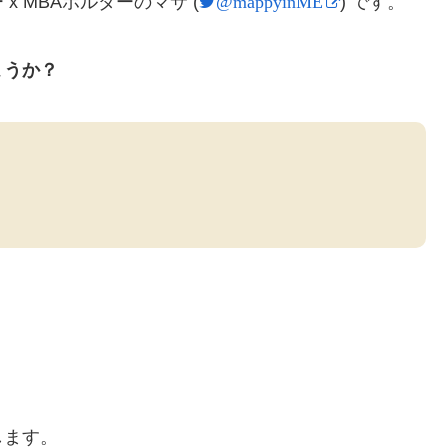
 MBAホルダーのマサ (
) です。
@mappyinME
ょうか？
します。