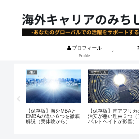
プロフィール
Profile
MBA
南アフリカ
理解はな
【保存版】海外MBAと
【保存版】南アフリカ
理由７つ
EMBAの違い６つを徹底
治安が悪い理由３つ（
つの指標
解説（実体験から）
パルトヘイトが影響）
り）