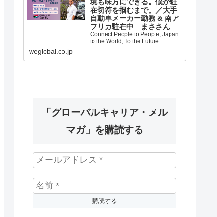
境も味方にできる。僕が駐
在切符を掴むまで。／大手
自動車メーカー勤務 & 南ア
フリカ駐在中 まささん
Connect People to People, Japan
to the World, To the Future.
weglobal.co.jp
「グローバルキャリア・メル
マガ」を購読する