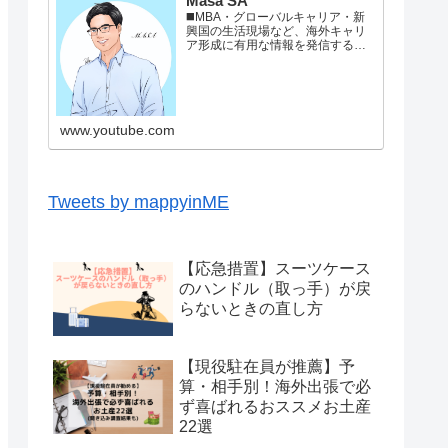
Masa SA
◼️MBA・グローバルキャリア・新
興国の生活現場など、海外キャリ
ア形成に有用な情報を発信すると
ともに、新興国ならではの動画を
配信しています。最新情報はこち
らから！ブログ: Twitter: ◼️ プロフ
ィールパリ生まれ東京育ちの36
歳。■新卒で大手家電メーカーで事
www.youtube.com
業企画→自動車メ...
Tweets by mappyinME
【応急措置】スーツケース
のハンドル（取っ手）が戻
らないときの直し方
【現役駐在員が推薦】予
算・相手別！海外出張で必
ず喜ばれるおススメお土産
22選