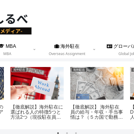
MBA
海外駐在
グローバ
MBA
Overseas Assignment
Global Jo
海外駐在
海外駐在
の
【徹底解説】海外駐在に
【徹底解説】 海外駐在
ア
選ばれる人の特徴5つと
員の給与・年収・手当事
方法2つ（現役駐在員が
情は？（５カ国で勤務し
丁寧に解説）
た経験から）