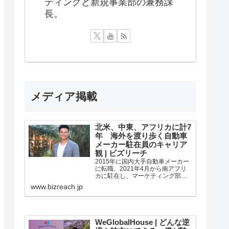
ティングと新規事業部の兼務課
長。
メディア掲載
北米、中東、アフリカに計7
年 海外を渡り歩く自動車
メーカー駐在員のキャリア
観 | ビズリーチ
2015年に国内大手自動車メーカー
に転職、2021年4月から南アフリ
カに駐在し、マーケティング部署
でマネージャーを務める本間正史
www.bizreach.jp
さん。3～4人の部下をマネジメン
トしながら、南アフリカのマーケ
ティングを担当しています。それ
以前には、エジプト、サウジアラ
ビア、アラブ首長国連邦、北米で...
WeGlobalHouse | どんな逆