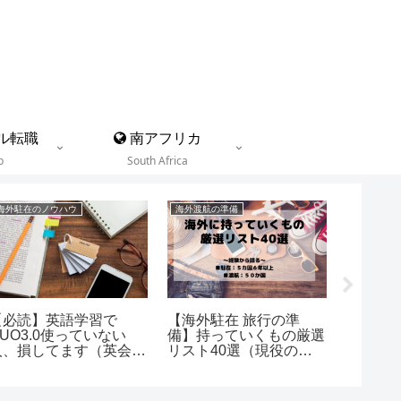
ル転職
南アフリカ
b
South Africa
海外駐在のノウハウ
海外渡航の準備
グローバル
【必読】英語学習で
【海外駐在 旅行の準
【業界
DUO3.0使っていない
備】持っていくもの厳選
務が出来
人、損してます（英会話
リスト40選（現役の駐
徹底解
も上達）
在員が推薦）
した企