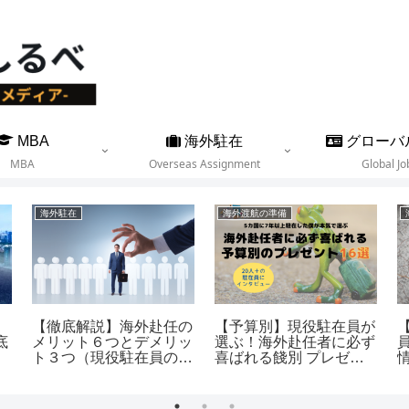
MBA
海外駐在
グローバ
MBA
Overseas Assignment
Global Jo
海外駐在
海外渡航の準備
【徹底解説】海外赴任の
【予算別】現役駐在員が
底
メリット６つとデメリッ
選ぶ！海外赴任者に必ず
ト３つ（現役駐在員の実
喜ばれる餞別 プレゼン
体験より）
ト16選（5カ国に駐在）