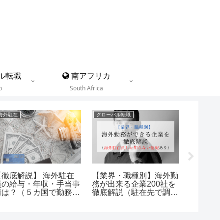
ル転職
南アフリカ
b
South Africa
海外駐在
グローバル転職
海外渡航の
【徹底解説】 海外駐在
【業界・職種別】海外勤
【海外駐
員の給与・年収・手当事
務が出来る企業200社を
備】持
情は？（５カ国で勤務し
徹底解説（駐在先で調査
リスト4
た経験から）
した企業も掲載）
在員が