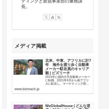
ティングと新規事業部の兼務課
長。
メディア掲載
北米、中東、アフリカに計7
年 海外を渡り歩く自動車
メーカー駐在員のキャリア
観 | ビズリーチ
2015年に国内大手自動車メーカー
に転職、2021年4月から南アフリ
カに駐在し、マーケティング部署
でマネージャーを務める本間正史
www.bizreach.jp
さん。3～4人の部下をマネジメン
トしながら、南アフリカのマーケ
ティングを担当しています。それ
以前には、エジプト、サウジアラ
ビア、アラブ首長国連邦、北米で...
WeGlobalHouse | どんな逆