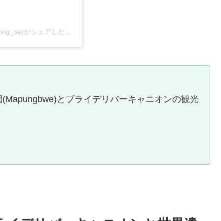
まさ｜南アフリカ🇿🇦でマーケティング(@masa_marketing_sa)がシェアした投稿
Mapungbwe)とブライデリバーキャニオンの観光