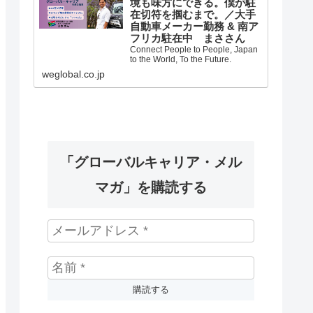
境も味方にできる。僕が駐
在切符を掴むまで。／大手
自動車メーカー勤務 & 南ア
フリカ駐在中 まささん
Connect People to People, Japan
to the World, To the Future.
weglobal.co.jp
「グローバルキャリア・メル
マガ」を購読する