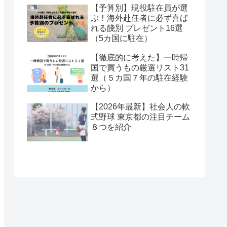
【予算別】現役駐在員が選
ぶ！海外赴任者に必ず喜ば
れる餞別 プレゼント16選
（5カ国に駐在）
【徹底的に考えた】一時帰
国で買うもの厳選リスト31
選（５カ国７年の駐在経験
から）
【2026年最新】社会人の軟
式野球 東京都の注目チーム
８つを紹介