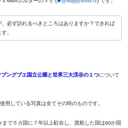
 MBAホルダーのマサ (
) です。
@mappyinME
が、必ず訪れるべきところはありますか？できれば
ます。
マプングブエ国立公園と世界三大渓谷の１つ
について
事で使用している写真は全てその時のものです。
今まで５カ国に７年以上駐在し、渡航した国は60か国