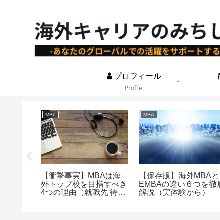
プロフィール
Profile
MBA
MBA
在は転職
【衝撃事実】MBAは海
【保存版】海外MBAと
由５つを
外トップ校を目指すべき
EMBAの違い６つを徹
方やデメ
4つの理由（就職先 待遇
解説（実体験から）
の差が歴然）