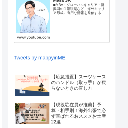
Masa SA
◼️MBA・グローバルキャリア・新
興国の生活現場など、海外キャリ
ア形成に有用な情報を発信すると
ともに、新興国ならではの動画を
配信しています。最新情報はこち
らから！ブログ: Twitter: ◼️ プロフ
ィールパリ生まれ東京育ちの36
歳。■新卒で大手家電メーカーで事
www.youtube.com
業企画→自動車メ...
Tweets by mappyinME
【応急措置】スーツケース
のハンドル（取っ手）が戻
らないときの直し方
【現役駐在員が推薦】予
算・相手別！海外出張で必
ず喜ばれるおススメお土産
22選