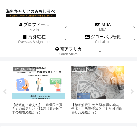
プロフィール
MBA
Profile
MBA
海外駐在
グローバル転職
Overseas Assignment
Global Job
南アフリカ
South Africa
海外渡航の準備
海外駐在
南
有
【徹底的に考えた】一時帰国で買
【徹底解説】 海外駐在員の給与・
【実
方
うもの厳選リスト31選（５カ国７
年収・手当事情は？（５カ国で勤
タ
年の駐在経験から）
務した経験から）
首都