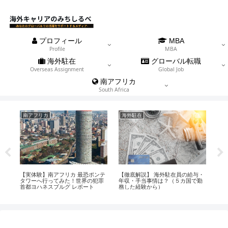
プロフィール
MBA
Profile
MBA
海外駐在
グローバル転職
Overseas Assignment
Global Job
南アフリカ
South Africa
南アフリカ
海外駐在
フ
手
【実体験】南アフリカ 最恐ポンテ
【徹底解説】 海外駐在員の給与・
【2
ス
タワーへ行ってみた！世界の犯罪
年収・手当事情は？（５カ国で勤
東
首都ヨハネスブルグ レポート
務した経験から）