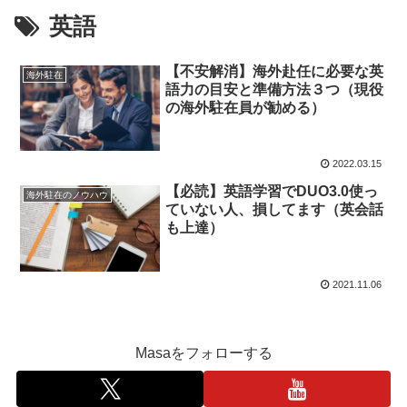
英語
【不安解消】海外赴任に必要な英
海外駐在
語力の目安と準備方法３つ（現役
の海外駐在員が勧める）
2022.03.15
【必読】英語学習でDUO3.0使っ
海外駐在のノウハウ
ていない人、損してます（英会話
も上達）
2021.11.06
Masaをフォローする