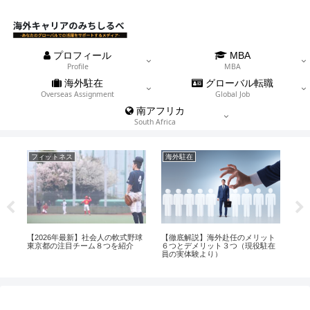
プロフィール
MBA
Profile
MBA
海外駐在
グローバル転職
Overseas Assignment
Global Job
南アフリカ
South Africa
フィットネス
海外駐在
海
違
【2026年最新】社会人の軟式野球
【徹底解説】海外赴任のメリット
【
）
東京都の注目チーム８つを紹介
６つとデメリット３つ（現役駐在
うも
員の実体験より）
年