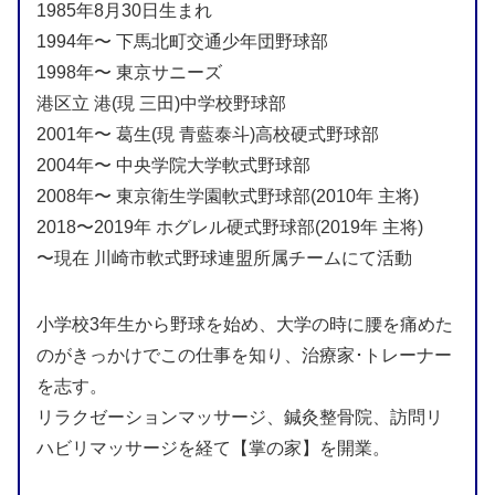
1985年8月30日生まれ
1994年〜 下馬北町交通少年団野球部
1998年〜 東京サニーズ
港区立 港(現 三田)中学校野球部
2001年〜 葛生(現 青藍泰斗)高校硬式野球部
2004年〜 中央学院大学軟式野球部
2008年〜 東京衛生学園軟式野球部(2010年 主将)
2018〜2019年 ホグレル硬式野球部(2019年 主将)
〜現在 川崎市軟式野球連盟所属チームにて活動
小学校3年生から野球を始め、大学の時に腰を痛めた
のがきっかけでこの仕事を知り、治療家･トレーナー
を志す。
リラクゼーションマッサージ、鍼灸整骨院、訪問リ
ハビリマッサージを経て【掌の家】を開業。