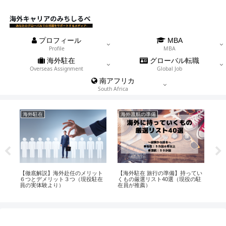
プロフィール
MBA
Profile
MBA
海外駐在
グローバル転職
Overseas Assignment
Global Job
南アフリカ
South Africa
海外駐在
海外渡航の準備
海
有
【徹底解説】海外赴任のメリット
【海外駐在 旅行の準備】持ってい
【
方
６つとデメリット３つ（現役駐在
くもの厳選リスト40選（現役の駐
うも
員の実体験より）
在員が推薦）
年