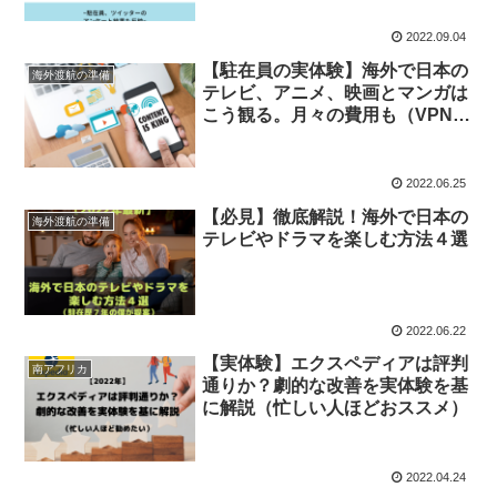
2022.09.04
【駐在員の実体験】海外で日本の
海外渡航の準備
テレビ、アニメ、映画とマンガは
こう観る。月々の費用も（VPN必
須）
2022.06.25
【必見】徹底解説！海外で日本の
海外渡航の準備
テレビやドラマを楽しむ方法４選
2022.06.22
【実体験】エクスペディアは評判
南アフリカ
通りか？劇的な改善を実体験を基
に解説（忙しい人ほどおススメ）
2022.04.24