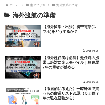
ホーム
南アフリカ
海外渡航の準備
海外渡航の準備
【海外留学・出張】携帯電話(ス
MBA
マホ)をどうするか？
2025.05.06
【海外赴任者は必読】赴任時の携
海外渡航の準備
帯は絶対に楽天モバイル｜駐在歴
7年の筆者が勧める
2025.05.05
【徹底的に考えた】一時帰国で買
海外渡航の準備
うもの厳選リスト31選（５カ国７
年の駐在経験から）