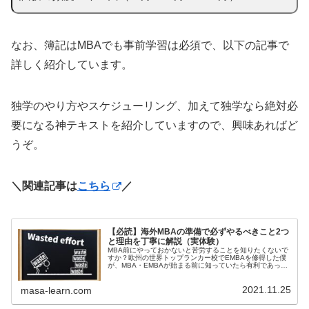
なお、簿記はMBAでも事前学習は必須で、以下の記事で
詳しく紹介しています。
独学のやり方やスケジューリング、加えて独学なら絶対必
要になる神テキストを紹介していますので、興味あればど
うぞ。
＼関連記事は
こちら
／
【必読】海外MBAの準備で必ずやるべきこと2つ
と理由を丁寧に解説（実体験）
MBA前にやっておかないと苦労することを知りたくないで
すか？欧州の世界トップランカー校でEMBAを修得した僕
が、MBA・EMBAが始まる前に知っていたら有利であった
ことについて、実際の授業のカリキュラムを基に説明しま
す。準備方法も具体的に解説しているので必見です。
2021.11.25
masa-learn.com