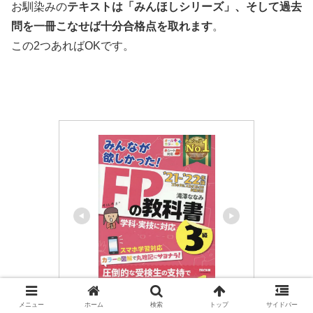
お馴染みの
テキストは「みんほしシリーズ」、そして過去
問を一冊こなせば十分合格点を取れます
。
この2つあればOKです。
メニュー
ホーム
検索
トップ
サイドバー