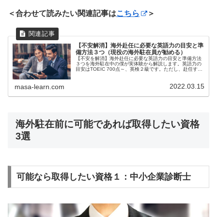
＜合わせて読みたい関連記事は
こちら
＞
【不安解消】海外赴任に必要な英語力の目安と準
備方法３つ（現役の海外駐在員が勧める）
【不安を解消】海外赴任に必要な英語力の目安と準備方法
３つを海外駐在中の僕が実体験から解説します。英語力の
目安はTOEIC 700点～、英検２級です。ただし、赴任する
国や職務にもよるので赴任前に確認しましょう。勉強法は
1) 仕事から学ぶ、1) 独学で学ぶ、そして3) コーチ付きで
2022.03.15
最短で学ぶ、の３つがおススメです。
masa-learn.com
海外駐在前に可能であれば取得したい資格
3選
可能なら取得したい資格１：中小企業診断士