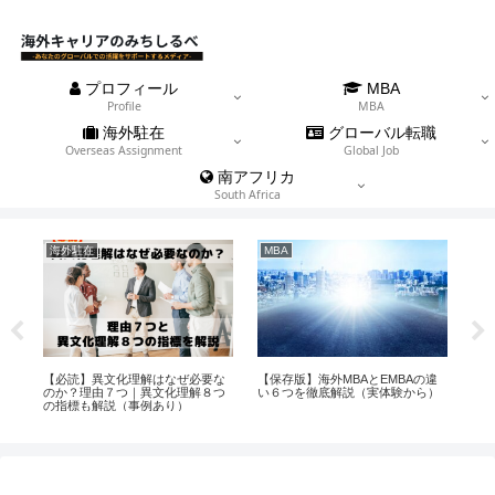
プロフィール
MBA
Profile
MBA
海外駐在
グローバル転職
Overseas Assignment
Global Job
南アフリカ
South Africa
海外駐在
MBA
海
てい
【必読】異文化理解はなぜ必要な
【保存版】海外MBAとEMBAの違
【
の駐
のか？理由７つ｜異文化理解８つ
い６つを徹底解説（実体験から）
外赴
の指標も解説（事例あり）
ゼン