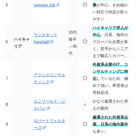
◎
5
samurai Job
事
が中心。きめ細か
い対応で内定が取り
やすい
ハイキャリア求人が
20代
ランスタッド
中心
。日系、海外の
ハイキャ
後半
◎
6
(ranstad)
グローバル企業が多
リア
～40
く、若手からシニア
代
まで幅広くカバー。
外資系企業やIT、コ
ンサルティングに特
アクシスコンサル
◎
7
化
しているため、極
ティング
めて強い。希望者は
登録必須。
エンワールド・ジ
かなり厳選された求
8
○
ャパン
人の案内
厳選された外資系企
ロバートウォルタ
◎
9
業、日系の海外案件
ーズ
も多い。