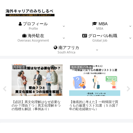
プロフィール
MBA
Profile
MBA
海外駐在
グローバル転職
Overseas Assignment
Global Job
南アフリカ
South Africa
海外駐在
海外渡航の準備
海
る
【必読】異文化理解はなぜ必要な
【徹底的に考えた】一時帰国で買
海
駐在
のか？理由７つ｜異文化理解８つ
うもの厳選リスト31選（５カ国７
可能
の指標も解説（事例あり）
年の駐在経験から）
上の