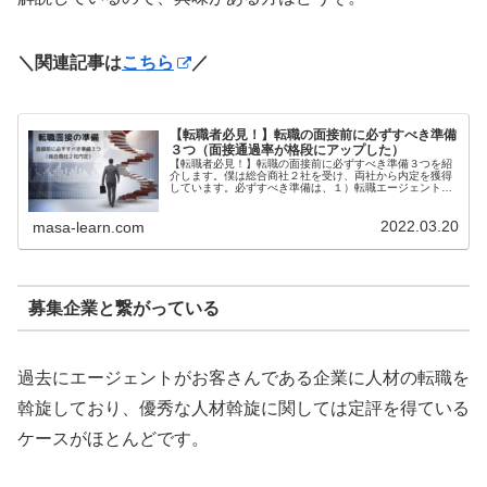
＼関連記事は
こちら
／
【転職者必見！】転職の面接前に必ずすべき準備
３つ（面接通過率が格段にアップした）
【転職者必見！】転職の面接前に必ずすべき準備３つを紹
介します。僕は総合商社２社を受け、両社から内定を獲得
しています。必ずすべき準備は、１）転職エージェントに
登録しサポーターになってもらう、２）希望会社の人事と
繋がる、そして３）希望会社の従業員と１対１のカジュア
2022.03.20
ルミ－ティングを行うの３つです。詳しくは記事をご覧く
masa-learn.com
ださい。
募集企業と繋がっている
過去にエージェントがお客さんである企業に人材の転職を
斡旋しており、優秀な人材斡旋に関しては定評を得ている
ケースがほとんどです。