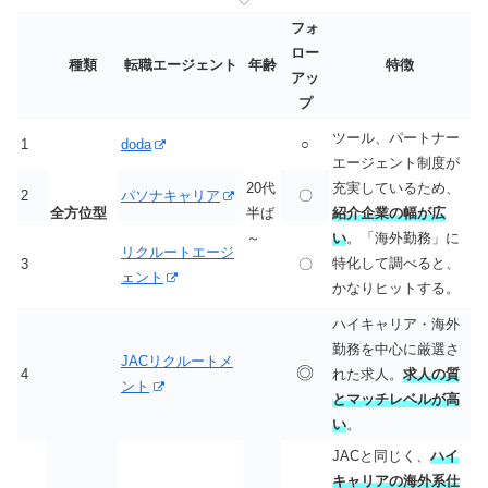
フォ
ロー
種類
転職エージェント
年齢
特徴
アッ
プ
ツール、パートナー
1
doda
○
エージェント制度が
20代
充実しているため、
2
パソナキャリア
〇
全方位型
半ば
紹介企業の幅が広
～
い
。「海外勤務」に
リクルートエージ
特化して調べると、
3
〇
ェント
かなりヒットする。
ハイキャリア・海外
勤務を中心に厳選さ
JACリクルートメ
◎
4
れた求人。
求人の質
ント
とマッチレベルが高
い
。
JACと同じく、
ハイ
キャリアの海外系仕