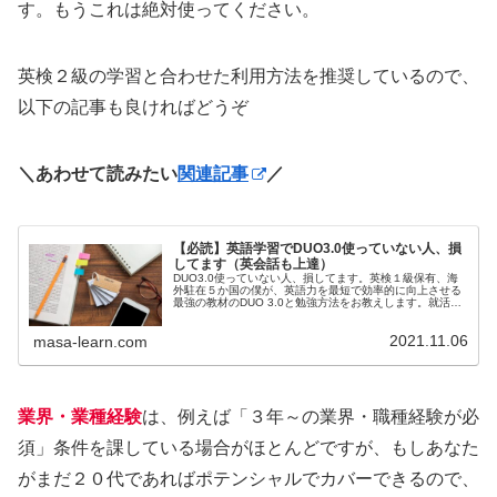
す。もうこれは絶対使ってください。
英検２級の学習と合わせた利用方法を推奨しているので、
以下の記事も良ければどうぞ
＼あわせて読みたい
関連記事
／
【必読】英語学習でDUO3.0使っていない人、損
してます（英会話も上達）
DUO3.0使っていない人、損してます。英検１級保有、海
外駐在５か国の僕が、英語力を最短で効率的に向上させる
最強の教材のDUO 3.0と勉強方法をお教えします。就活、
昇格・昇進、又は仕事で英語が必要になったという方全て
にこの教材は必須です。これ一冊で、外国人との会話に物
2021.11.06
怖じしなくなります。
masa-learn.com
業界・業種経験
は、例えば「３年～の業界・職種経験が必
須」条件を課している場合がほとんどですが、もしあなた
がまだ２０代であればポテンシャルでカバーできるので、