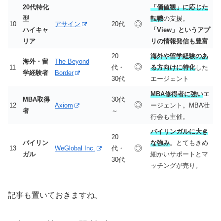
20代特化
「価値観」に応じた
型
転職
の支援。
◎
10
アサイン
20代
ハイキャ
「View」というアプ
リア
リの情報発信も豊富
20
海外や留学経験のあ
海外・留
The Beyond
◎
11
代・
る方向けに特化
した
学経験者
Border
30代
エージェント
MBA修得者に強い
エ
MBA取得
30代
◎
12
Axiom
ージェント。MBA壮
者
～
行会も主催。
バイリンガルに大き
20
バイリン
な強み
。とてもきめ
◎
13
WeGlobal Inc.
代・
ガル
細かいサポートとマ
30代
ッチングが売り。
記事も置いておきますね。