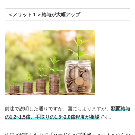
＜メリット１＞給与が大幅アップ
前述で説明した通りですが、国にもよりますが、
額面給与
の1.2~1.5倍、手取りの1.5~2.0倍程度が相場
です。