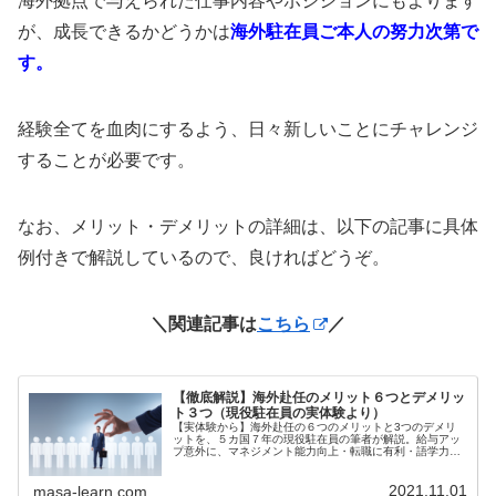
海外拠点で与えられた仕事内容やポジションにもよります
が、成長できるかどうかは
海外駐在員ご本人の努力次第で
す。
経験全てを血肉にするよう、日々新しいことにチャレンジ
することが必要です。
なお、メリット・デメリットの詳細は、以下の記事に具体
例付きで解説しているので、良ければどうぞ。
＼関連記事は
こちら
／
【徹底解説】海外赴任のメリット６つとデメリッ
ト３つ（現役駐在員の実体験より）
【実体験から】海外赴任の６つのメリットと3つのデメリ
ットを、５カ国７年の現役駐在員の筆者が解説。給与アッ
プ意外に、マネジメント能力向上・転職に有利・語学力の
向上・異文化理解力の向上・社内ネットワークの構築があ
ります。デメリットは、異文化が故にストレスが溜まった
2021.11.01
り、治安など生活が不安定になることです。
masa-learn.com