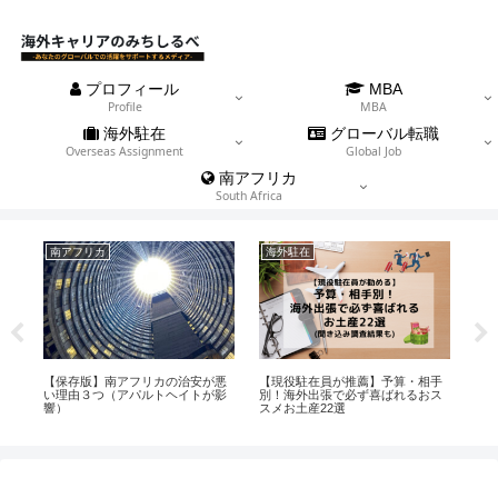
プロフィール
MBA
Profile
MBA
海外駐在
グローバル転職
Overseas Assignment
Global Job
南アフリカ
South Africa
南アフリカ
海外駐在
海
買
【保存版】南アフリカの治安が悪
【現役駐在員が推薦】予算・相手
【
国７
い理由３つ（アパルトヘイトが影
別！海外出張で必ず喜ばれるおス
の
響）
スメお土産22選
の