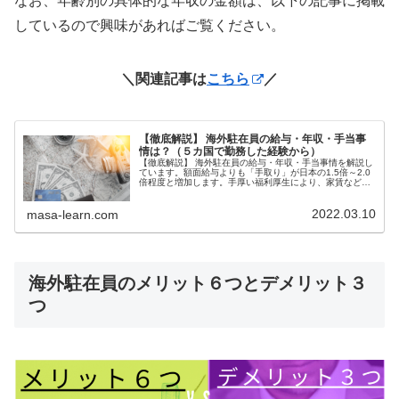
なお、年齢別の具体的な年収の金額は、以下の記事に掲載
しているので興味があればご覧ください。
＼関連記事は
こちら
／
【徹底解説】 海外駐在員の給与・年収・手当事
情は？（５カ国で勤務した経験から）
【徹底解説】 海外駐在員の給与・年収・手当事情を解説し
ています。額面給与よりも「手取り」が日本の1.5倍～2.0
倍程度と増加します。手厚い福利厚生により、家賃などの
日本での大型出費が抑えられるためです。何より、海外駐
在では日本で得難い経験ができるためビジネスパーソンと
2022.03.10
しても成長できることが一番のメリットです。
masa-learn.com
海外駐在員のメリット６つとデメリット３
つ