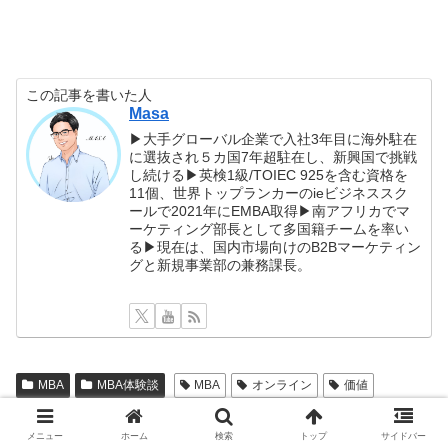
この記事を書いた人
Masa
▶大手グローバル企業で入社3年目に海外駐在
に選抜され５カ国7年超駐在し、新興国で挑戦
し続ける▶英検1級/TOIEC 925を含む資格を
11個、世界トップランカーのieビジネススク
ールで2021年にEMBA取得▶南アフリカでマ
ーケティング部長として多国籍チームを率い
る▶現在は、国内市場向けのB2Bマーケティン
グと新規事業部の兼務課長。
MBA
MBA体験談
MBA
オンライン
価値
卒業生インタビュー
海外MBA
メニュー
ホーム
検索
トップ
サイドバー