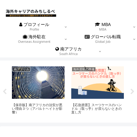
プロフィール
MBA
Profile
MBA
海外駐在
グローバル転職
Overseas Assignment
Global Job
南アフリカ
South Africa
南アフリカ
海外渡航の準備
海
てい
【保存版】南アフリカの治安が悪
【応急措置】スーツケースのハン
【
の駐
い理由３つ（アパルトヘイトが影
ドル（取っ手）が戻らないときの
の
響）
直し方
の