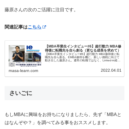
藤原さんの次のご活躍に注目です。
関連記事は
こちら
【MBA卒業生インタビュー#6】超行動力 MBA修
得後に転職先を自ら創る（更なる成長を求めて）
【MBA卒業生インタビュー#6】超行動力 MBA修得後に転
職先を自ら創る。EMBA修得を機に、新しい挑戦に向けて
動き出した藤原さん。通常の転職ではなく、Linked-in経由
でドイツ系スタートアップ企業へ日本法人立ち上げを提案
し、自ら日本マーケットの責任者へ。見習いたい超行動力
2022.04.01
のエッセンスが詰まっています。
masa-learn.com
さいごに
もしMBAに興味をお持ちになりましたら、先ず「MBAと
はなんぞや？」を調べてみる事をおススメします。