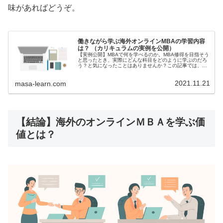
味があればどうぞ。
働きながら学ぶ海外オンラインMBAの学習内容
は？ （カリキュラムの実例を公開）
【実例公開】MBAで何を学べるのか。MBA修得を目指そう
と思ったとき、実際にどんな科目をどのように学ぶのだろ
う？と気になったことはありませんか？この記事では、欧
州世界ランカーEMBAのカリキュラムの事例を公開し、事
前になんの準備を行うべきか詳しく解説します。これを読
2021.11.21
めばMBA修得に向けて準備万端です。
masa-learn.com
【結論】海外のオンラインＭＢＡを学ぶ価
値とは？