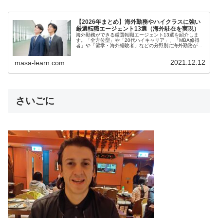
【2026年まとめ】海外勤務やハイクラスに強い
厳選転職エージェント13選（海外駐在を実現）
海外勤務ができる厳選転職エージェント13選を紹介しま
す。「全方位型」や「20代ハイキャリア」、「MBA修得
者」や「留学・海外経験者」などの分野別に海外勤務がで
きる分野別の厳選エージェントを紹介しています。僕はこ
れで、大手グローバル企業に転職し、アメリカと南アフリ
2021.12.12
カ勤務を実現しました。
masa-learn.com
さいごに