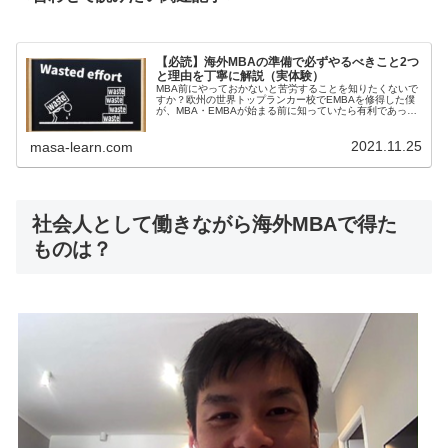
【必読】海外MBAの準備で必ずやるべきこと2つ
と理由を丁寧に解説（実体験）
MBA前にやっておかないと苦労することを知りたくないで
すか？欧州の世界トップランカー校でEMBAを修得した僕
が、MBA・EMBAが始まる前に知っていたら有利であった
ことについて、実際の授業のカリキュラムを基に説明しま
す。準備方法も具体的に解説しているので必見です。
2021.11.25
masa-learn.com
社会人として働きながら海外MBAで得た
ものは？