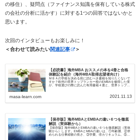
の移住）、疑問点（ファイナンス知識を保有している株式
の会社の分析に活かす）に対する1つの回答ではないかと
思います。
次回のインタビューもお楽しみに！
＜合わせて読みたい
関連記事
＞
【必読書】海外MBA おススメの本を4冊と合格
体験記を紹介（海外MBA取得志望者向け）
ＭＢＡの学校を決める前に読むべき書籍を知りたくないで
すか？欧州の世界トップランカー校のEMBAを修得した僕
が、学校選びの際に読んだ有用書籍４選と、世界トップ校
のタイムリーな情報を提供している有用サイト（日本語）
も紹介します。MBAの学校をこれから決める方、もしくは
2021.11.13
決まっている方、必見です。
masa-learn.com
【保存版】海外MBAとEMBAの違い６つを徹底
解説（実体験から）
【保存版】海外MBAとEMBAの違い６つを徹底解説（実体
験から）します。EMBAとMBAの違いは、①年齢層、②求
められる仕事経験の長さ、③学費、④カリキュラム、⑤１
クラス当たりの人数、⑥EMBAは働きながらが基本、この