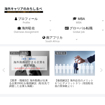
プロフィール
MBA
Profile
MBA
海外駐在
グローバル転職
Overseas Assignment
Global Job
南アフリカ
South Africa
グローバル転職
海外駐在
MB
手
【業界・職種別】海外勤務が出来
【徹底解説】海外赴任のメリット
【保
ス
る企業200社を徹底解説（駐在先で
６つとデメリット３つ（現役駐在
い
調査した企業も掲載）
員の実体験より）